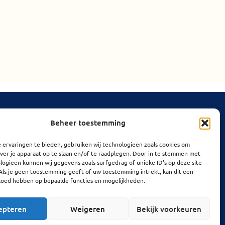
Links
Beheer toestemming
Privacybeleid
 ervaringen te bieden, gebruiken wij technologieën zoals cookies om
ver je apparaat op te slaan en/of te raadplegen. Door in te stemmen met
Cookiebeleid
ogieën kunnen wij gegevens zoals surfgedrag of unieke ID's op deze site
Als je geen toestemming geeft of uw toestemming intrekt, kan dit een
vloed hebben op bepaalde functies en mogelijkheden.
epteren
Weigeren
Bekijk voorkeuren