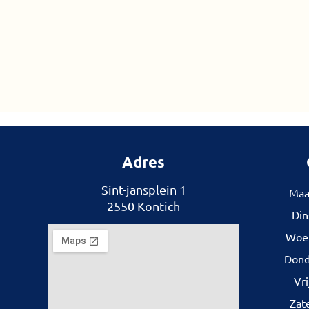
Adres
Sint-jansplein 1
Maa
2550 Kontich
Din
Woe
Dond
Vr
Zat