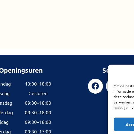
Openingsuren
Socials
ndag
13:00–18:00
Om de beste
informatie o
sdag
Gesloten
deze technol
nsdag
09:30–18:00
verwerken. 
nadelige in
erdag
09:30–18:00
ijdag
09:30–18:00
Acc
erdag
09:30–17:00