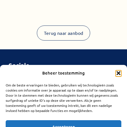
Terug naar aanbod
Socials
Beheer toestemming
Links
Adres
Openingsuren
Privacybeleid
Sint-jansplein
Om de beste ervaringen te bieden, gebruiken wij technologieën zoals
Maandag
13:00–
cookies om informatie over je apparaat op te slaan en/of te raadplegen.
1
18:00
Cookiebeleid
Door in te stemmen met deze technologieën kunnen wij gegevens zoals
2550 Kontich
surfgedrag of unieke ID's op deze site verwerken. Als je geen
Dinsdag
Gesloten
toestemming geeft of uw toestemming intrekt, kan dit een nadelige
Woensdag
09:30–
invloed hebben op bepaalde functies en mogelijkheden.
18:00
Donderdag
09:30–
Accepteren