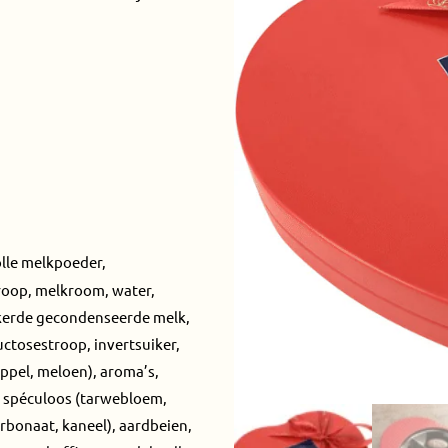
olle melkpoeder,
roop, melkroom, water,
uikerde gecondenseerde melk,
uctosestroop, invertsuiker,
appel, meloen), aroma’s,
l, spéculoos (tarwebloem,
arbonaat, kaneel), aardbeien,