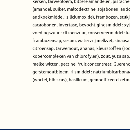
kersen, tarwebloem, bittere amandelen, pistach
(amandel, suiker, maltodextrine, sojabonen, antio
antikoekmiddel : siliciumoxide), frambozen, stuk
cacaobonen, invertase, bevochtigingsmiddel : xyli
voedingszuur : citroenzuur, conserveermiddel : 
frambozensap, sesam, watervrij melkvet, sinaasa
citroensap, tarwemout, ananas, kleurstoffen (rod
kopercomplexen van chlorofylen), zout, yuzu sap, 
melkeiwitten, pectine, fruit concentraat, Guerand
gerstemoutbloem, rijsmiddel : natriumbicarbona
(wortel, hibiscus), basilicum, gemodificeerd zetm