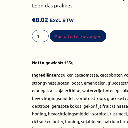
Leonidas pralines
€
8.02
Excl. BTW
Aan offerte toevoegen
Netto gewicht:
135gr
Ingrediënten:
suiker, cacaomassa, cacaoboter, v
strong>hazelnoten, boter, amandelen, glucosest
emulgator : sojalecithine, watervrije boter, ges
bevochtigingsmiddel : sorbitolstroop, glucose-fr
dextrose, geraspte kokos, gekonfijt fruit (sinaas
honing, bevochtigingsmiddel : sorbitol, rijstmee
rietsuiker, boter, honing, sojabloem, natrium bic