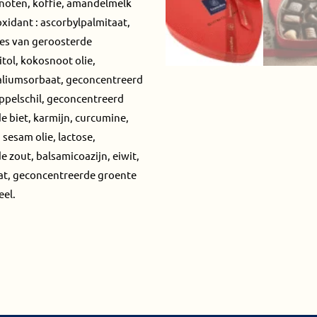
enoten, koffie, amandelmelk
xidant : ascorbylpalmitaat,
jes van geroosterde
tol, kokosnoot olie,
kaliumsorbaat, geconcentreerd
ppelschil, geconcentreerd
e biet, karmijn, curcumine,
sesam olie, lactose,
e zout, balsamicoazijn, eiwit,
at, geconcentreerde groente
eel.