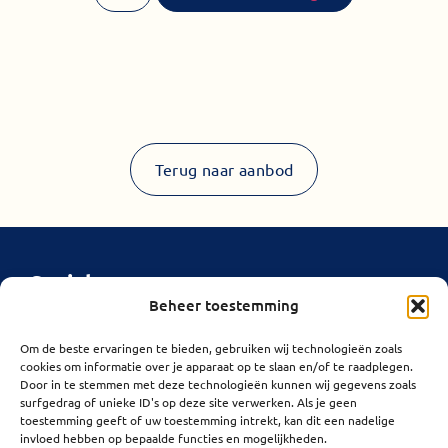
Terug naar aanbod
Socials
Beheer toestemming
Links
Adres
Openingsuren
Om de beste ervaringen te bieden, gebruiken wij technologieën zoals
Privacybeleid
Sint-jansplein
Maandag
13:00–
cookies om informatie over je apparaat op te slaan en/of te raadplegen.
1
18:00
Cookiebeleid
Door in te stemmen met deze technologieën kunnen wij gegevens zoals
2550 Kontich
surfgedrag of unieke ID's op deze site verwerken. Als je geen
Dinsdag
Gesloten
toestemming geeft of uw toestemming intrekt, kan dit een nadelige
Woensdag
09:30–
invloed hebben op bepaalde functies en mogelijkheden.