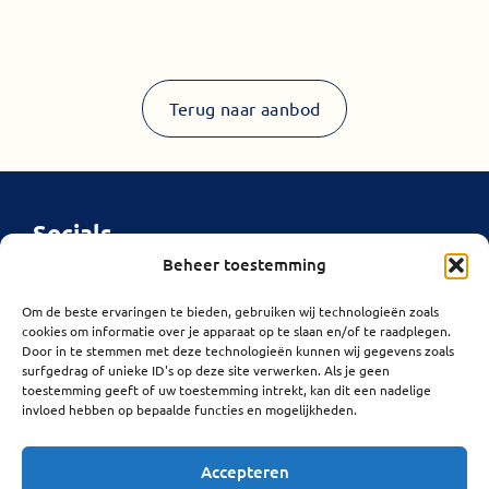
Terug naar aanbod
Socials
Beheer toestemming
Links
Adres
Openingsuren
Privacybeleid
Sint-jansplein
Om de beste ervaringen te bieden, gebruiken wij technologieën zoals
Maandag
13:00–
cookies om informatie over je apparaat op te slaan en/of te raadplegen.
1
18:00
Cookiebeleid
Door in te stemmen met deze technologieën kunnen wij gegevens zoals
2550 Kontich
Dinsdag
Gesloten
surfgedrag of unieke ID's op deze site verwerken. Als je geen
toestemming geeft of uw toestemming intrekt, kan dit een nadelige
Woensdag
09:30–
invloed hebben op bepaalde functies en mogelijkheden.
18:00
Donderdag
09:30–
Accepteren
18:00