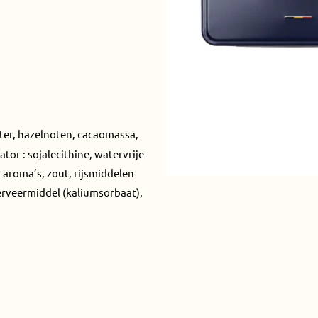
ter, hazelnoten, cacaomassa,
or : sojalecithine, watervrije
 aroma’s, zout, rijsmiddelen
erveermiddel (kaliumsorbaat),