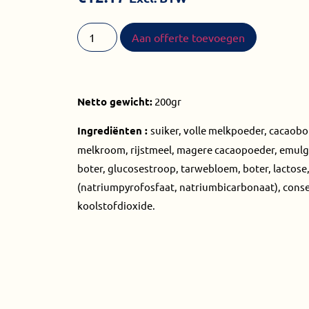
Aan offerte toevoegen
Netto gewicht:
200gr
Ingrediënten :
suiker, volle melkpoeder, cacaobo
melkroom, rijstmeel, magere cacaopoeder, emulgat
boter, glucosestroop, tarwebloem, boter, lactose,
(natriumpyrofosfaat, natriumbicarbonaat), cons
koolstofdioxide.